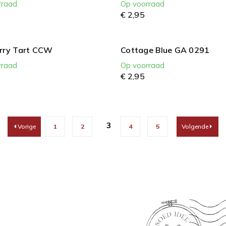
rraad
Op voorraad
€
2,
95
rry Tart CCW
Cottage Blue GA 0291
rraad
Op voorraad
€
2,
95
3
Vorige
1
2
4
5
Volgende