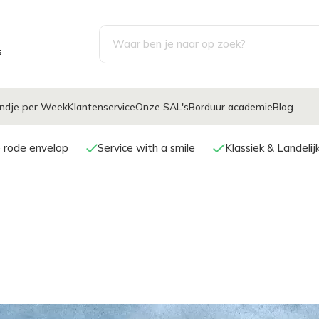
s
ndje per Week
Klantenservice
Onze SAL's
Borduur academie
Blog
e rode envelop
Service with a smile
Klassiek & Landeli