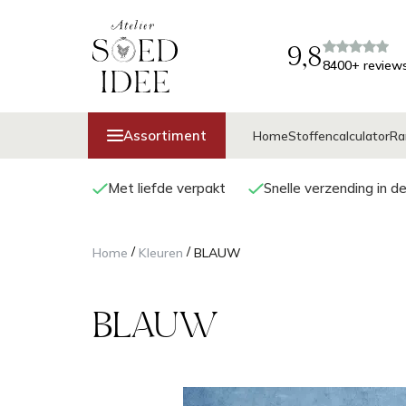
9,8
8400+ review
Assortiment
Home
Stoffencalculator
Ra
Met liefde verpakt
Snelle verzending in d
/
/
Home
Kleuren
BLAUW
BLAUW