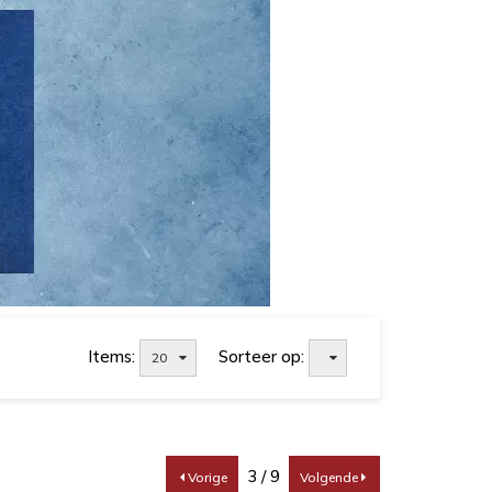
Items:
Sorteer op:
20
3 / 9
Vorige
Volgende