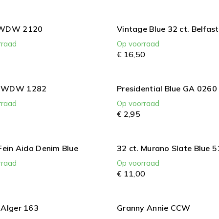
 WDW 2120
Vintage Blue 32 ct. Belfas
rraad
Op voorraad
€
16,
50
 WDW 1282
Presidential Blue GA 0260
rraad
Op voorraad
€
2,
95
 Fein Aida Denim Blue
32 ct. Murano Slate Blue 
rraad
Op voorraad
€
11,
00
'Alger 163
Granny Annie CCW