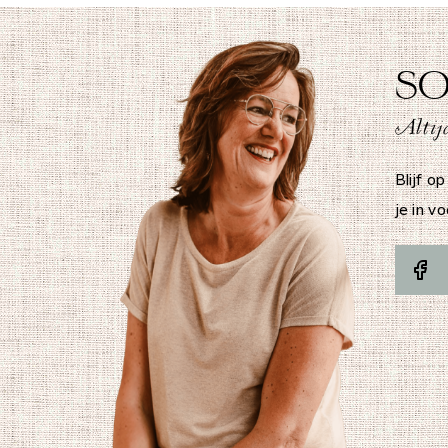
SO
Altijd
Blijf op
je in v