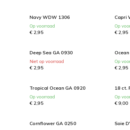
Navy WDW 1306
Capri
Op voorraad
Op voo
€
2,
95
€
2,
95
Deep Sea GA 0930
Ocean
Niet op voorraad
Op voo
€
2,
95
€
2,
95
Tropical Ocean GA 0920
18 ct.
Op voorraad
Op voo
€
2,
95
€
9,
00
Cornflower GA 0250
Soie D