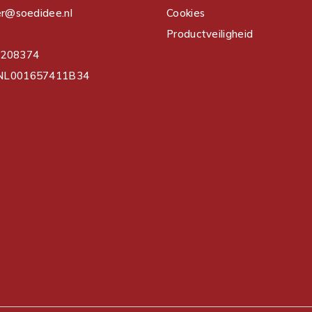
er@soedidee.nl
Cookies
Productveiligheid
3208374
NL001657411B34