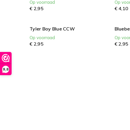
Op voorraad
Op voo
€
2,
95
€
4,
10
Tyler Boy Blue CCW
Bluebe
Op voorraad
Op voo
€
2,
95
€
2,
95
9,8