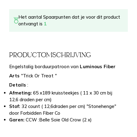
Het aantal Spaarpunten dat je voor dit product
ontvangt is
1
PRODUCTOMSCHRIJVING
Engelstalig borduurpatroon van
Luminous Fiber
Arts
"Trick Or Treat
"
Details
:
Afmeting:
65 x189 kruissteekjes ( 11 x 30 cm bij
12,6 draden per cm)
Stof:
32 count ( 12,6draden per cm) "Stonehenge"
door Forbidden Fiber Co
Garen:
CCW :Belle Soie Old Crow (2 x)