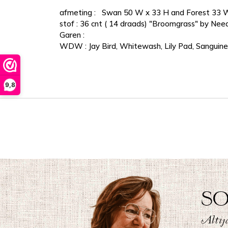
afmeting :
Swan 50 W x 33 H and Forest 33 
stof : 36 cnt ( 14 draads) "Broomgrass" by Need
Garen :
WDW : Jay Bird, Whitewash, Lily Pad, Sanguine
9,8
SO
Altijd