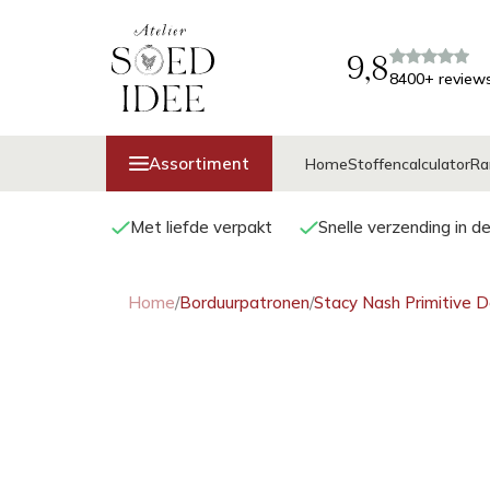
9,8
8400+ review
Assortiment
Home
Stoffencalculator
Ra
Met liefde verpakt
Snelle verzending in d
Home
/
Borduurpatronen
/
Stacy Nash Primitive D