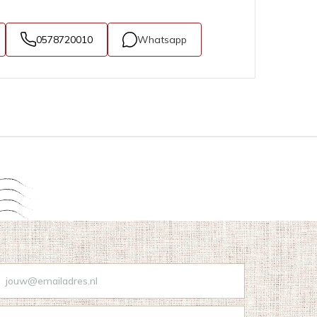
0578720010
Whatsapp