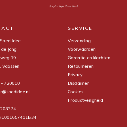
TACT
SERVICE
 Soed Idee
Verzending
 de Jong
Voorwaarden
rweg 19
Garantie en klachten
 Vaassen
Retourneren
Privacy
 - 720010
Disclaimer
er@soedidee.nl
Cookies
Productveiligheid
3208374
NL001657411B34