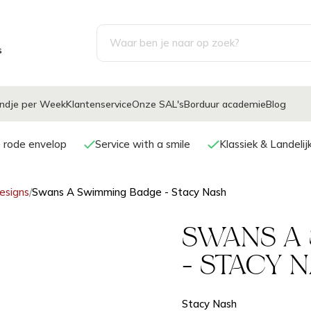
s
ndje per Week
Klantenservice
Onze SAL's
Borduur academie
Blog
e rode envelop
Service with a smile
Klassiek & Landeli
esigns
/
Swans A Swimming Badge - Stacy Nash
SWANS A
- STACY 
Stacy Nash