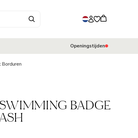
Openingstijden
jk Borduren
 SWIMMING BADGE
NASH