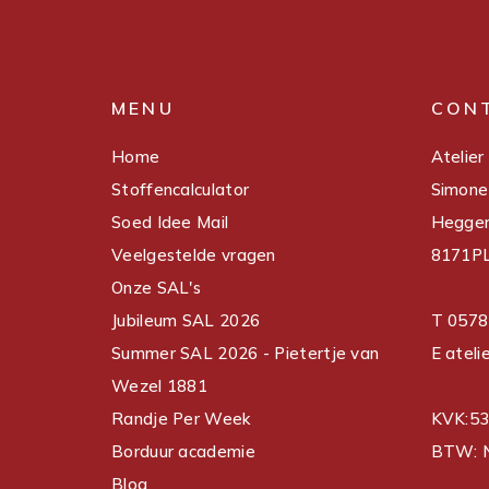
MENU
CON
Home
Atelier
Stoffencalculator
Simone
Soed Idee Mail
Hegge
Veelgestelde vragen
8171PL
Onze SAL's
Jubileum SAL 2026
T 0578
Summer SAL 2026 - Pietertje van
E ateli
Wezel 1881
Randje Per Week
KVK:5
Borduur academie
BTW: 
Blog