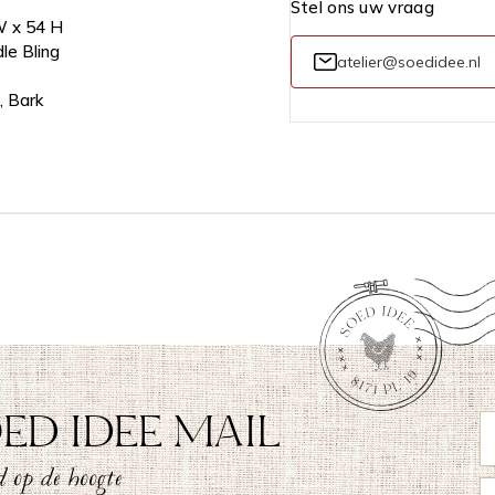
Stel ons uw vraag
W x 54 H
le Bling
atelier@soedidee.nl
, Bark
ED IDEE MAIL
 op de hoogte