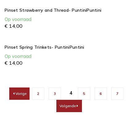
Pinset Strawberry and Thread- PuntiniPuntini
Op voorraad
€
14,
00
Pinset Spring Trinkets- PuntiniPuntini
Op voorraad
€
14,
00
4
Vorige
2
3
5
6
7
Volgende