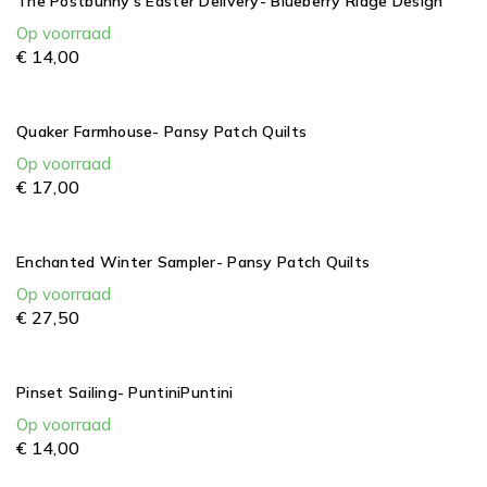
The Postbunny's Easter Delivery- Blueberry Ridge Design
Op voorraad
€
14,
00
Quaker Farmhouse- Pansy Patch Quilts
Op voorraad
€
17,
00
Enchanted Winter Sampler- Pansy Patch Quilts
Op voorraad
€
27,
50
Pinset Sailing- PuntiniPuntini
Op voorraad
€
14,
00