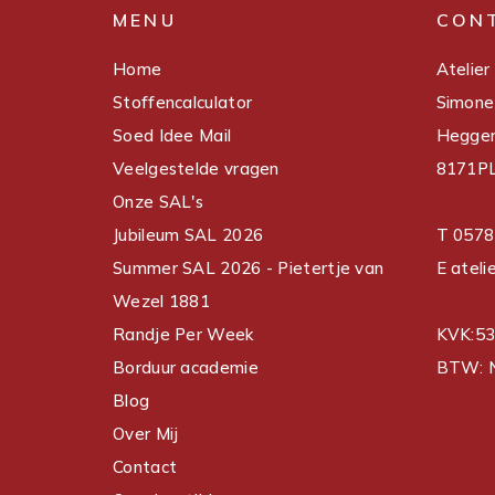
MENU
CON
Home
Atelier
Stoffencalculator
Simone
Soed Idee Mail
Hegge
Veelgestelde vragen
8171PL
Onze SAL's
Jubileum SAL 2026
T 0578
Summer SAL 2026 - Pietertje van
E ateli
Wezel 1881
Randje Per Week
KVK:5
Borduur academie
BTW: 
Blog
Over Mij
Contact