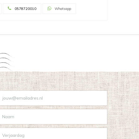
0578720010
Whatsapp