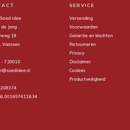
TACT
SERVICE
 Soed Idee
Verzending
 de Jong
Voorwaarden
rweg 19
Garantie en klachten
 Vaassen
Retourneren
Privacy
 - 720010
Disclaimer
er@soedidee.nl
Cookies
Productveiligheid
3208374
NL001657411B34