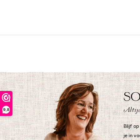
SO
Altijd
9,8
Blijf op
je in v