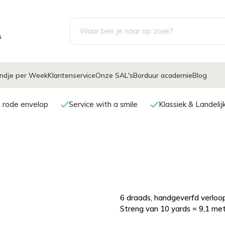
s
ndje per Week
Klantenservice
Onze SAL's
Borduur academie
Blog
e rode envelop
Service with a smile
Klassiek & Landeli
6 draads, handgeverfd verloop
Streng van 10 yards = 9,1 met