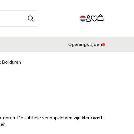
Openingstijden
jk Borduren
-garen. De subtiele verloopkleuren zijn
kleurvast
.
er.