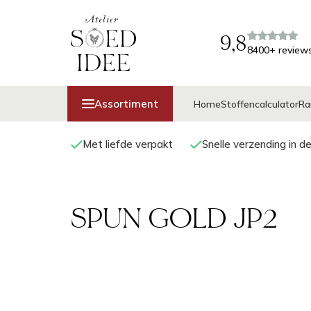
9,8
8400+ review
Assortiment
Home
Stoffencalculator
Ra
Met liefde verpakt
Snelle verzending in d
SPUN GOLD JP2